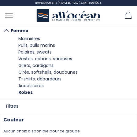
LIVRAISON OFFERTE (FRANCE EN PICKUP) À PARTIR DE 80€ ⚓
Femme
Marinières
Accueil
Femme
Robes
Pulls, pulls marins
Polaires, sweats
Vestes, cabans, vareuses
Robes
femme
Gilets, cardigans
Cirés, softshells, doudounes
T-shirts, débardeurs
Accessoires
TRIER
Robes
PAR :
Filtres
Il y a 1 produit.
Affichage 1-1 de 1 article(s)
Couleur
Aucun choix disponible pour ce groupe
Nouvelle collection !