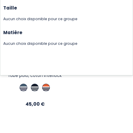
Taille
Aucun choix disponible pour ce groupe
Matière
Aucun choix disponible pour ce groupe
ROBE POLO MANILLE
robe polo, coton interlock
Bleu
Marine
Tuile
de
/
/
Paon
Ecru
Ecru
Prix
/
45,00 €
/
/
Ecru
Marine
Nuit
/
Nuit