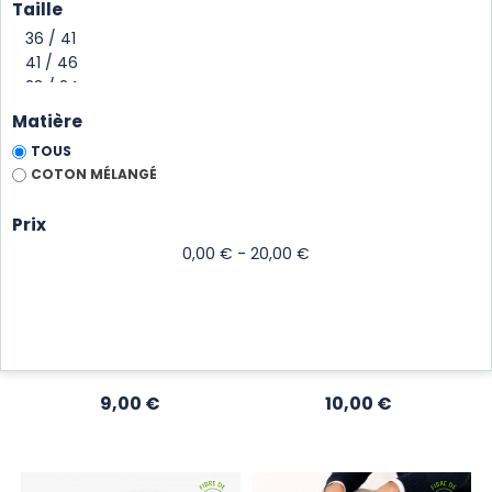
Taille
Matière
TOUS
COTON MÉLANGÉ
Prix
SOCQUETTES RAYÉES
CHAUSSETTE EN
0,00 € - 20,00 €
PROUE
BAMBOU SABORD
36 à 41, fibre de bambou
36 au 46, fibre de bambou
Écru/Marine
Marine/
Brittany
Tuile
Écru/Marine
Écru
Blue
/
/
Ecru
Prix
Prix
9,00 €
Marine
10,00 €
/
/
Nuit
Ecru