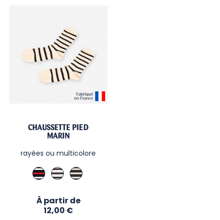
CHAUSSETTE PIED
MARIN
rayées ou multicolore
Marine
Écru/Marine
Marine/
/
Écru
Rouge
Prix
À partir de
/
Ecru
12,00 €