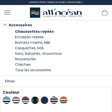
LIVRAISON OFFERTE (FRANCE EN PICKUP) À PARTIR DE 80€ ⚓
Accessoires
Chaussettes rayées
Accueil
Accessoires
Chaussettes rayées
Echarpes rayées
Bonnets marins, Miki
Casquettes, bob
Chaussettes rayées
Sacs, bananes, chouchous
Nouveautés
Chèches
Tous les accessoires
TRIER
PAR :
Filtres
Il y a 5 produits.
Affichage 1-5 de 5 article(s)
Couleur