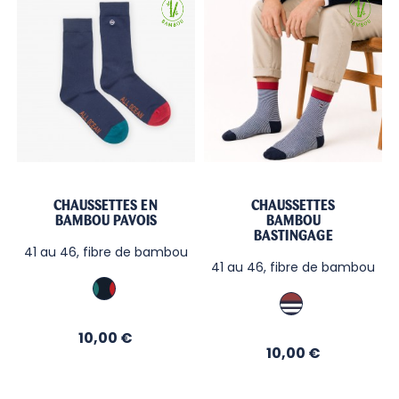
CHAUSSETTES EN
CHAUSSETTES
BAMBOU PAVOIS
BAMBOU
BASTINGAGE
41 au 46, fibre de bambou
41 au 46, fibre de bambou
Marine
Hermès
TB
/
Nuit
Prix
10,00 €
Prix
10,00 €
/
Blanc