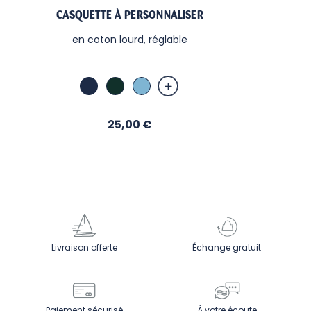
CASQUETTE À PERSONNALISER
en coton lourd, réglable
Marine
Vert
Ciel
Prix
25,00 €
Livraison offerte
Échange gratuit
Paiement sécurisé
À votre écoute