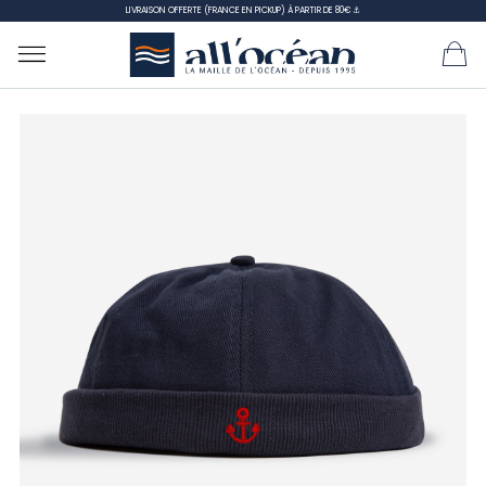
LIVRAISON OFFERTE (FRANCE EN PICKUP) À PARTIR DE 80€ ⚓