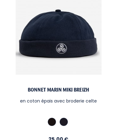
BONNET MARIN MIKI BREIZH
en coton épais avec broderie celte
Noir
Marine
/
brod.
Prix
25,00 €
Blanc