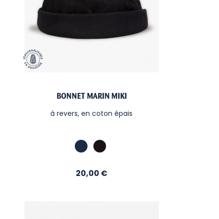
BONNET MARIN MIKI
à revers, en coton épais
Marine
Noir
Prix
20,00 €