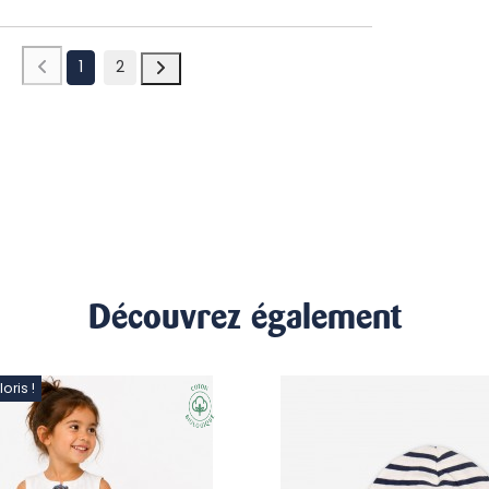
1
2
Découvrez également
ris !