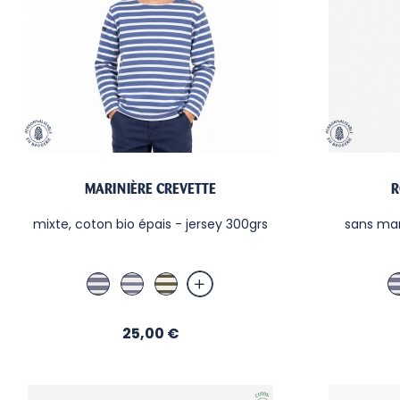
MARINIÈRE CREVETTE
R
mixte, coton bio épais - jersey 300grs
sans man
Jean / Sable
Sable / Jean
Sable / Kaki
Prix
25,00 €