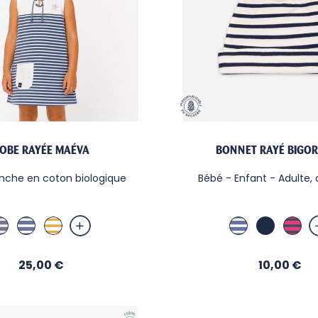
OBE RAYÉE MAÉVA
BONNET RAYÉ BIGO
che en coton biologique
Bébé - Enfant - Adulte, 
Jean / Sable
Indigo / Blanc
Blanc / Curry
Indigo / Blanc
Marine
Fush
Prix
Prix
25,00 €
10,00 €