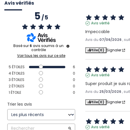
Avis vérifiés
5
/
5
Avis vérifié
Impeccable
Avis du
07/06/2026
, su
Basé sur
6
avis soumis à un
contrôle
Utile
(0)
Signaler
Voir tous les avis sur ce site
5
ÉTOILES
6
4
ÉTOILES
0
Avis vérifié
3
ÉTOILES
0
Super produit je suis 
2
ÉTOILES
0
Avis du
25/03/2026
, su
1
ÉTOILE
0
Utile
(0)
Signaler
Trier les avis
Avis vérifié