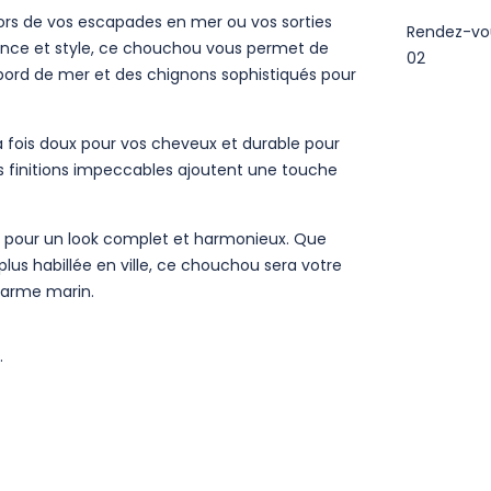
lors de vos escapades en mer ou vos sorties
Rendez-vo
lence et style, ce chouchou vous permet de
02
bord de mer et des chignons sophistiqués pour
a fois doux pour vos cheveux et durable pour
es finitions impeccables ajoutent une touche
n pour un look complet et harmonieux. Que
us habillée en ville, ce chouchou sera votre
charme marin.
.