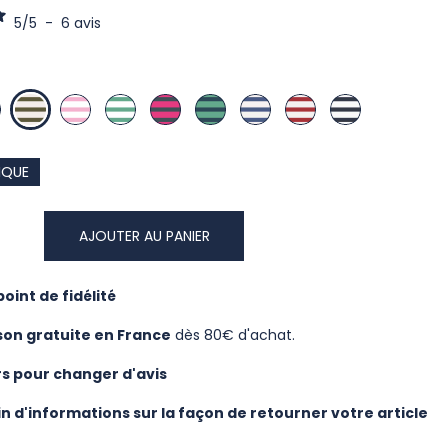
5
/
5
-
6
avis
LE
E / JEAN
SABLE / KAKI
BLANC / LAYETTE
BLANC / MENTHE
FUSHIA / OMBRE
MENTHE / BLEU DE PAON
BLANC/COBALT
BLANC/HERMÈS
BLANC/RÉGATE
NIQUE
AJOUTER AU PANIER
 point de fidélité
ison gratuite en France
dès 80€ d'achat.
urs pour changer d'avis
n d'informations sur la façon de retourner votre article