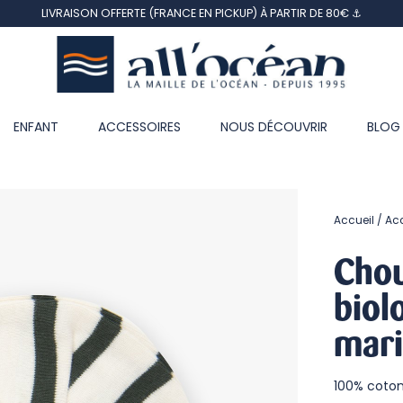
LIVRAISON OFFERTE (FRANCE EN PICKUP) À PARTIR DE 80€ ⚓
ENFANT
ACCESSOIRES
NOUS DÉCOUVRIR
BLOG
Accueil
Ac
Chou
biol
mari
100% coton