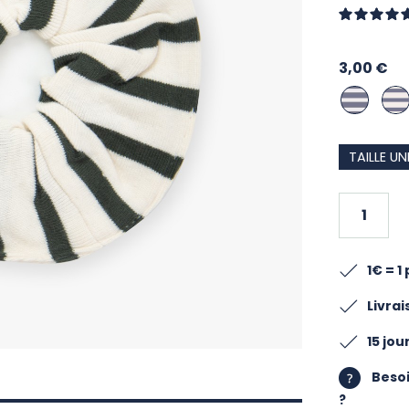
3,00 €
JEAN / SAB
SABL
TAILLE U
1€ = 1
Livra
15 jo
Besoi
?