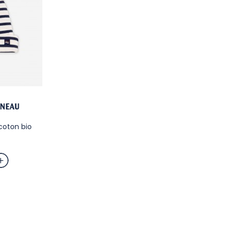
RNEAU
coton bio
ia / Ombre