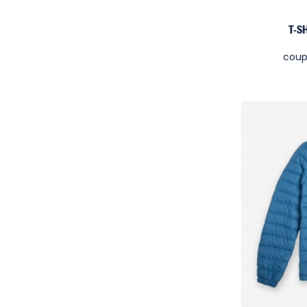
T-S
coup