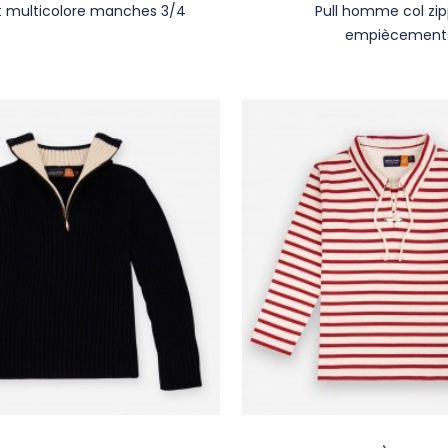
t multicolore manches 3/4
Pull homme
col zi
empiècement