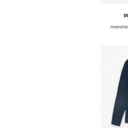
D
manches