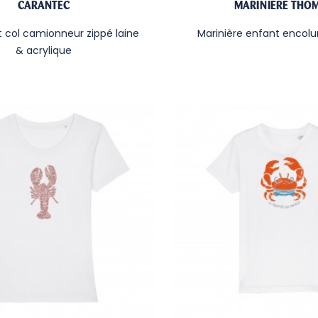
CARANTEC
MARINIÈRE THO
t
col camionneur zippé laine
Marinière enfant
encolur
& acrylique