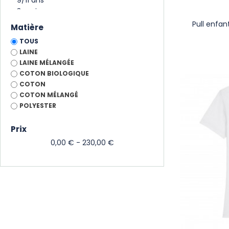
Pull enfan
Matière
TOUS
LAINE
LAINE MÉLANGÉE
COTON BIOLOGIQUE
COTON
COTON MÉLANGÉ
POLYESTER
Prix
0,00 € - 230,00 €