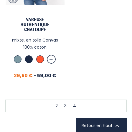
VAREUSE
AUTHENTIQUE
CHALOUPE
mixte, en toile Canvas
100% coton
Bleu
Marine
Paprika
Orage
Prix
29,50 €
-
59,00 €
2
3
4

Retour en haut