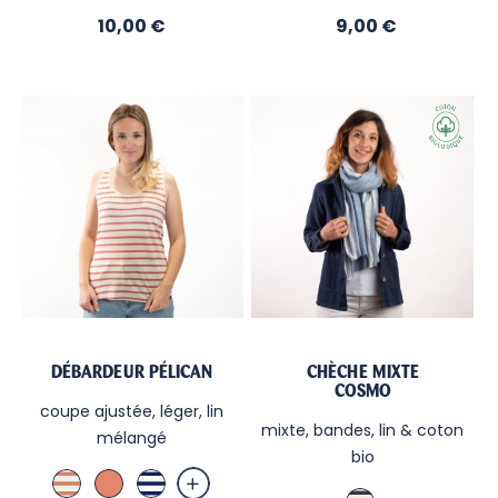
/
Ecru
Prix
Prix
Marine
10,00 €
/
9,00 €
/
Nuit
Ecru
DÉBARDEUR PÉLICAN
CHÈCHE MIXTE
COSMO
coupe ajustée, léger, lin
mixte, bandes, lin & coton
mélangé
bio
Lin
Terra
Blanc
Écru/Marine