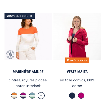
Nouveaux coloris !
Dernières tailles
MARINIÈRE AMURE
VESTE MALTA
cintrée, rayures placée,
en toile canvas, 100%
coton interlock
coton
Mandarine
Cassis
Bleu
Marine
Cassis
/
/
Orage
Blanc
Ecru
/Ecru