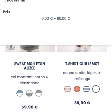
POLYESTER
Prix
0,00 € - 110,00 €
SWEAT MOLLETON
T-SHIRT GUILLEMOT
ALIZÉE
coupe droite, léger, lin
col montant, coton &
mélangé
élasthanne
Lin
Terra
Blanc
Bleu
Écru
Amande
Terra
Cotta
/
Orage
/
int.
Cotta
Nuit
/
int.
/
Prix
35,90 €
Prix
int.
59,90 €
Amande
Écru