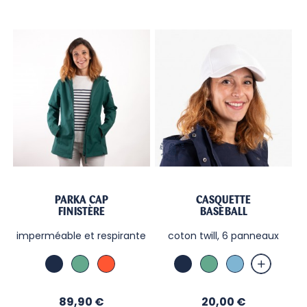
Ecru
PARKA CAP
CASQUETTE
FINISTÈRE
BASEBALL
imperméable et respirante
coton twill, 6 panneaux
Marine
Vert
Paprika
Marine
Vert
Ciel
Prix
Prix
89,90 €
20,00 €