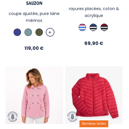
SAUZON
rayures placées, coton &
coupe ajustée, pure laine
acrylique
mérinos
Blanc
Marine
Marine
Abysse
Bleu
Military
/
Bugatti
Rouge
Orage
Fuschia
Blanc
Blanc
Prix
/
69,90 €
Prix
119,00 €
Bugatti
Dernières tailles