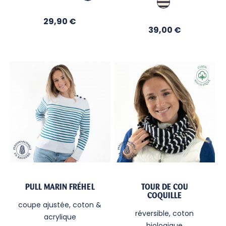
Terra
Cotta
/
Cotta
Nuit
Prix
29,90 €
Prix
39,00 €
PULL MARIN FRÉHEL
TOUR DE COU
COQUILLE
coupe ajustée, coton &
réversible, coton
acrylique
biologique