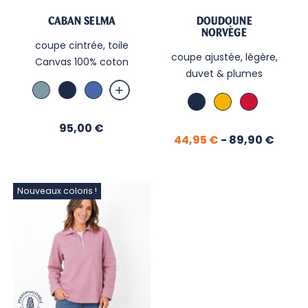
CABAN SELMA
DOUDOUNE
NORVÈGE
coupe cintrée, toile
coupe ajustée, légère,
Canvas 100% coton
duvet & plumes
Bleu
Marine
Bleu
Marine
Curry
Rubis
Orage
Nautic
Prix
95,00 €
Prix
Prix
44,95 €
-
89,90 €
de
base
Nouveaux coloris !