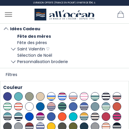
LIVRAISON OFFERTE (FRANCE EN PICKUP) À PARTIR DE 80€ ⚓
Idées Cadeau
Fête des mères
Accueil
Idées Cadeau
Fête des mères
Fête des pères
Saint Valentin ♡
Sélection de Noël
Fête des mères
Personnalisation broderie
Filtres
TRIER
Couleur
PAR :
Il y a 76 produits.
Affichage 1-21 de 76 article(s)
Nouveaux coloris !
Nouveaux coloris !