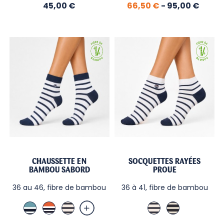
Prix
Prix
Prix
/
45,00 €
/
/
66,50 €
-
95,00 €
de
Ficelle
Nuit
Menthe
base
CHAUSSETTE EN
SOCQUETTES RAYÉES
BAMBOU SABORD
PROUE
36 au 46, fibre de bambou
36 à 41, fibre de bambou
Brittany
Tuile
Écru/Marine
Écru/Marine
Marine/
Blue
/
Écru