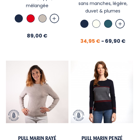
sans manches, légère,
mélangée
duvet & plumes
Marine
Rouge
Beige
Marine
Ivoire
Libellule
Prix
89,00 €
Prix
34,95 €
-
69,90 €
PULL MARIN RAYÉ
PULL MARIN PENZÉ