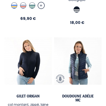
Blanc
Blanc
Blanc
Marine
/
/
/
/
Bugatti
Indigo
Libellule
Marine
Prix
/
69,90 €
/
/
Prix
18,00 €
/
Curry
Corail
Menthe
Ecru
GILET ORIGAN
DOUDOUNE ADÉLIE
MC
col montant, zippé, laine