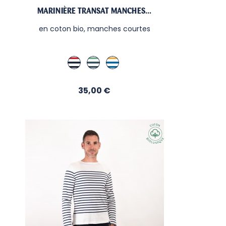
MARINIÈRE TRANSAT MANCHES...
en coton bio, manches courtes
Blanc / Hermes / Marine
Blanc / Menthe / Libellule
Blanc / Curry / Gitane
Prix
35,00 €