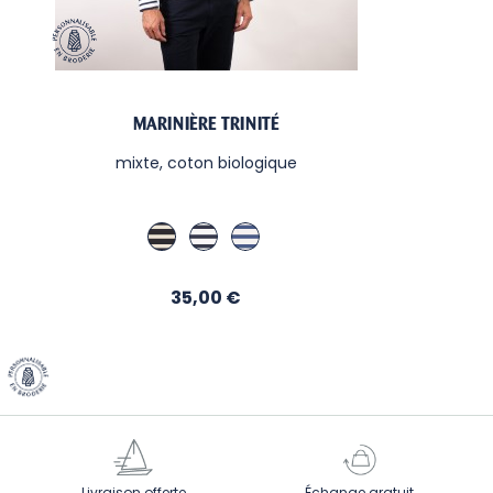
MARINIÈRE TRINITÉ
mixte, coton biologique
Marine/Écru
Ecru / Regate
Blanc/Cobalt
Prix
35,00 €
Livraison offerte
Échange gratuit