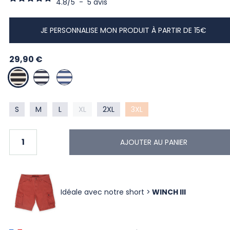
4.8
/
5
-
5
avis
JE PERSONNALISE MON PRODUIT À PARTIR DE 15€
29,90 €
MARINE/ÉCRU
ECRU / REGATE
BLANC/COBALT
S
M
L
XL
2XL
3XL
AJOUTER AU PANIER
Idéale avec notre short >
WINCH III