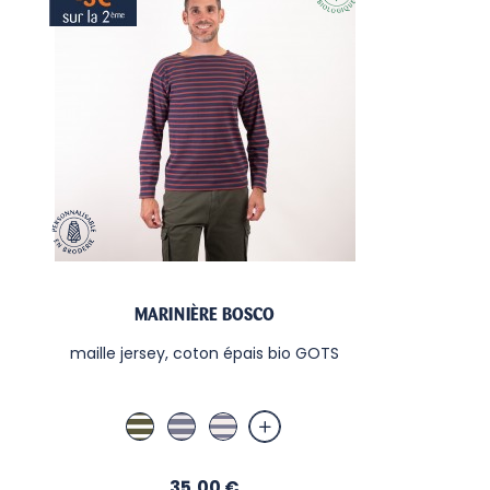
MARINIÈRE BOSCO
maille jersey, coton épais bio GOTS
Kaki / Ecru
Jean / Sable
Sable / Jean
Prix
35,00 €