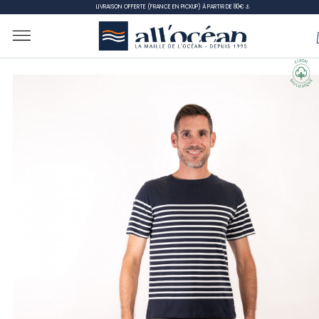
LIVRAISON OFFERTE (FRANCE EN PICKUP) À PARTIR DE 80€ ⚓