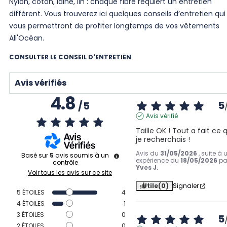
Nylon, coton, laine, lin : chaque fibre requiert un entretien
différent. Vous trouverez ici quelques conseils d’entretien qui
vous permettront de profiter longtemps de vos vêtements
All'Océan.
CONSULTER LE CONSEIL D'ENTRETIEN
Avis vérifiés
4.8
5
/
5
Avis vérifié
Taille OK ! Tout a fait ce 
je recherchais !
Avis du
31/05/2026
, suite à 
Basé sur
5
avis soumis à un
expérience du
18/05/2026
pa
contrôle
Yves J.
Voir tous les avis sur ce site
Utile
(0)
Signaler
5
ÉTOILES
4
4
ÉTOILES
1
3
ÉTOILES
0
5
2
ÉTOILES
0