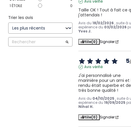
Avis vérifié
1
ÉTOILE
0
Taille OK ! Tout à fait ce 
j'attendais !
Trier les avis
Avis du
18/02/2026
, suite à 
expérience du
03/02/2026
p
Yves J.
Utile
(0)
Signaler
5
Avis vérifié
J'ai personnalisé une 
marinière pour un ami et l
rendu était superbe et de
très bonne qualité !
Avis du
04/10/2025
, suite à
expérience du
19/09/2025
pa
Nihal H.
Utile
(0)
Signaler