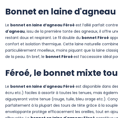
Bonnet en laine d'agneau
Le
bonnet en laine d’agneau Féroé
est l’allié parfait cont
d'agneau
, issu de la première tonte des agneaux, il offre u
restant doux et respirant.
Le fil double du
bonnet Féroé
appo
confort et isolation thermique. C
ette laine naturelle combin
particulièrement moelleux, moins piquant que la laine class
de la peau. En bref, le
bonnet Féroé
est l’accessoire idéal p
Féroé, le bonnet mixte to
Le
bonnet en laine d'agneau Féroé
est disponible dans des 
écru etc.) faciles à assortir à toutes les tenues, mais égale
aiguayeront votre tenue (rouge, tuile, bleu orage etc.).
Conç
parfaitement à la plupart des tours de tête grâce à la souple
enveloppante protège efficacement les oreilles, tout en ajou