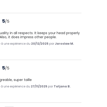
5
/
5
ality in all respects. It keeps your head properly 
lso, it does impress other people.
te à une expérience du
20/12/2025
par
Jaroslaw M.
5
/
5
reable, super taille
te à une expérience du
27/11/2025
par
Tatjana B.