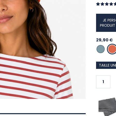
JE PER
PRODUIT 
29,90 €
BLEU ORAG
TUIL
TAILLE U