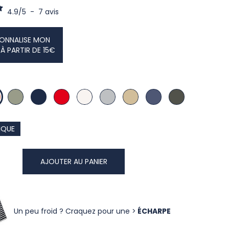
4.9
/
5
-
7
avis
SONNALISE MON
À PARTIR DE 15€
E
E
AMANDE
MARINE
ROUGE
ECRU
GRIS
CAMEL
JEAN
KAKI
NIQUE
AJOUTER AU PANIER
Un peu froid ? Craquez pour une >
ÉCHARPE