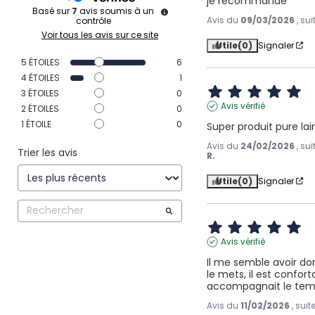
je recommande
Basé sur
7
avis soumis à un
Avis du
09/03/2026
, su
contrôle
Voir tous les avis sur ce site
Utile
(0)
Signaler
5
ÉTOILES
6
4
ÉTOILES
1
3
ÉTOILES
0
Avis vérifié
2
ÉTOILES
0
1
ÉTOILE
0
Super produit pure la
Avis du
24/02/2026
, su
Trier les avis
R.
Utile
(0)
Signaler
Avis vérifié
Il me semble avoir don
le mets, il est confort
accompagnait le te
Avis du
11/02/2026
, sui