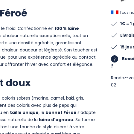
 Féroé
Tous no
1€ = 1
re le froid. Confectionné en
100 % laine
Livra
ne chaleur naturelle exceptionnelle, tout en
rte une densité agréable, garantissant
15 jo
e chaleur, douceur et légèreté
.
Son toucher est
ique, pour une expérience agréable au contact
Besoi
our affronter l’hiver avec confort et élégance.
?
Rendez-vo
ut doux
02
coloris sobres (marine, camel, kaki, gris,
ment des coloris avec plus de peps qui
u en
taille unique
, le
bonnet Féroé
s’adapte
sse naturelle de la
laine d’agneau
. Sa forme
tant une touche de style discret à votre