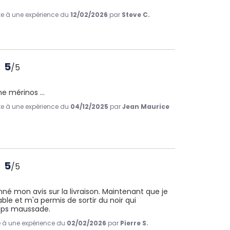
ite à une expérience du
12/02/2026
par
Steve C.
5
/
5
ine mérinos …
ite à une expérience du
04/12/2025
par
Jean Maurice
5
/
5
né mon avis sur la livraison. Maintenant que je 
able et m'a permis de sortir du noir qui 
mps maussade.
te à une expérience du
02/02/2026
par
Pierre S.