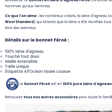
silhouette. Le
bonnet en laine d'agneau Féroé
constitue u
hommes qu’aux femmes.
Ce que l'on aime :
les nombreux coloris, la laine d'agneau to
Wool Standard
) qui atteste que la laine a été récoltée to
être des animaux.
Détails sur le bonnet Féroé :
100% laine d'agneau
Touché tout doux
Maille extensible
Taille unique
Étiquette All'Océan tissée cousue
Le
bonnet Féroé
est
en
100% pure laine d'agneau
Retrouvez
tous nos autres accessoires
pour toute la famill