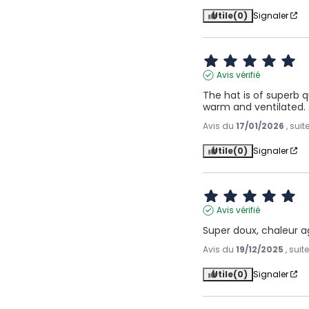
Utile
(0)
Signaler
Avis vérifié
The hat is of superb qu
warm and ventilated. A
Avis du
17/01/2026
, sui
Utile
(0)
Signaler
Avis vérifié
Super doux, chaleur ag
Avis du
19/12/2025
, sui
Utile
(0)
Signaler